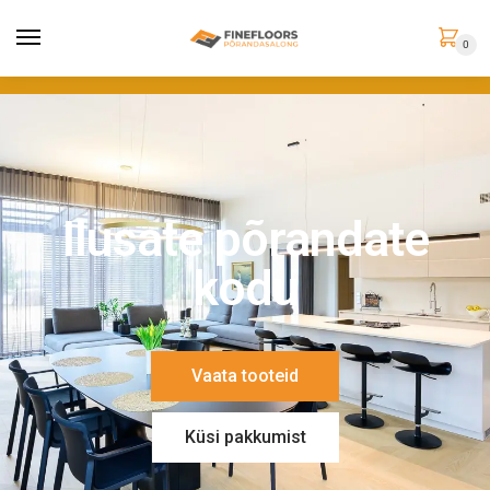
0
Ilusate põrandate
kodu
Vaata tooteid
Küsi pakkumist