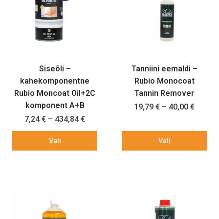
Siseõli –
Tanniini eemaldi –
kahekomponentne
Rubio Monocoat
Rubio Moncoat Oil+2C
Tannin Remover
komponent A+B
19,79
€
–
40,00
€
7,24
€
–
434,84
€
Vali
Vali