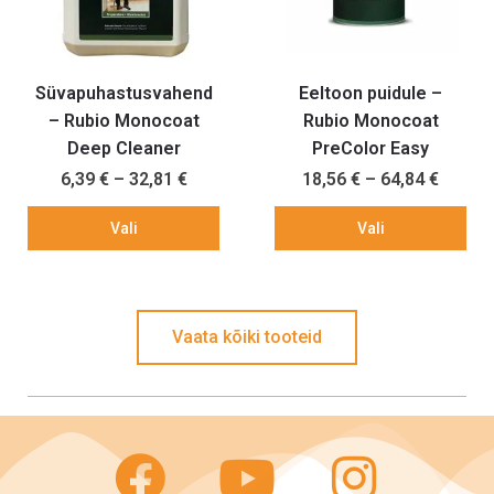
Süvapuhastusvahend
Eeltoon puidule –
– Rubio Monocoat
Rubio Monocoat
Deep Cleaner
PreColor Easy
6,39
€
–
32,81
€
18,56
€
–
64,84
€
Vali
Vali
Vaata kõiki tooteid