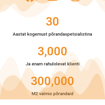
30
Aastat kogemust põrandaspetsialistina
3,000
Ja enam rahulolevat klienti
300,000
M2 valmis põrandaid