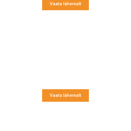
Vaata lähemalt
Põranda paigaldus
Kvaliteetne põrand algab korralikust
aluspõrandast ja selle peale õigesti paigaldatud
materjalist. Põrandalaua, kalasaba ja
põrandaliistude paigaldus - kõik vajavad õigeid
oskusi.
Vaata lähemalt