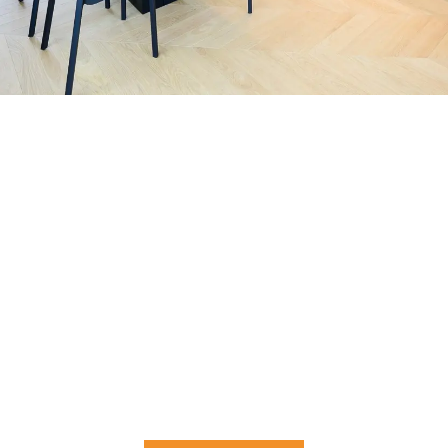
Konsultatsioon
Konsultatsioon on mõeldud neile, kes soovivad
teha läbimõeldud ja kindlaid otsuseid põranda
valikul, hooldusel või renoveerimisel.
Põrandaspetsialisti nõuanne aitab hinnata
olukorda tervikuna – alates materjalist ja
viimistlusest kuni ruumi kasutuskoormuse ning
sisekliimani välja. Nii väldid ebasobivaid
lahendusi, mis võivad hiljem osutuda kulukaks
või ebapraktiliseks, ning saad selge ja
usaldusväärse tegevusplaani edasiseks.