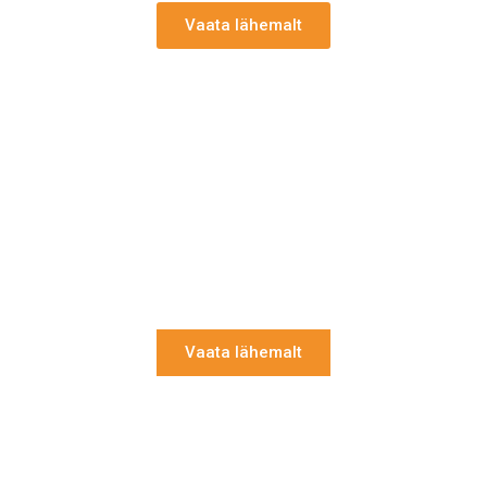
Vaata lähemalt
Põrandahooldus
Õlitatud puitpõranda õige hooldus tagab selle
pikaealisuse ja kauni väljanägemise. Meie
juurest saad parima hoolduse ja
hooldusvahendid oma põrandale.
Vaata lähemalt