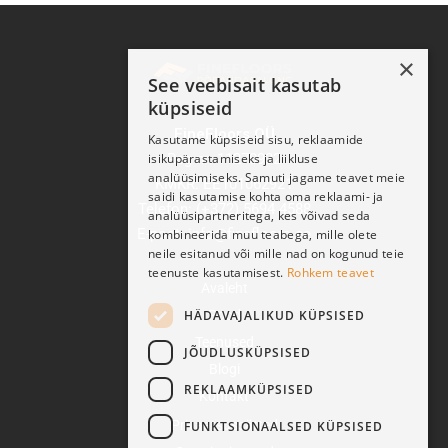
×
See veebisait kasutab
küpsiseid
FineFloors OÜ
Kasutame küpsiseid sisu, reklaamide
Reg nr: 11270932
isikupärastamiseks ja liikluse
analüüsimiseks. Samuti jagame teavet meie
KMKR: EE101062921
saidi kasutamise kohta oma reklaami- ja
Telefon: (+372) 5694 4588
analüüsipartneritega, kes võivad seda
E-post: info@finefloors.ee
kombineerida muu teabega, mille olete
neile esitanud või mille nad on kogunud teie
teenuste kasutamisest.
Rohkem teavet
Avaleht
HÄDAVAJALIKUD KÜPSISED
Pood
Teenused
JÕUDLUSKÜPSISED
Blogi
REKLAAMKÜPSISED
Kontakt
Privaatsussätted
FUNKTSIONAALSED KÜPSISED