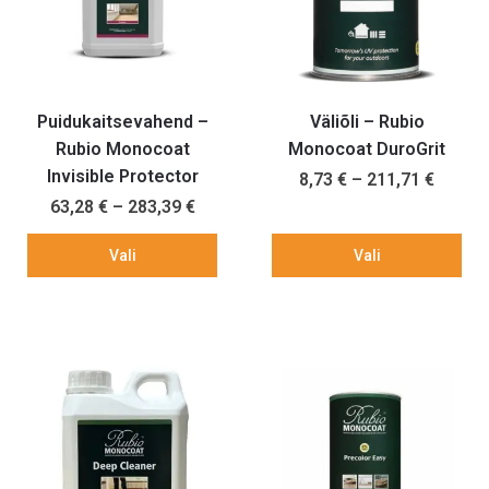
Puidukaitsevahend –
Väliõli – Rubio
Rubio Monocoat
Monocoat DuroGrit
Invisible Protector
8,73
€
–
211,71
€
63,28
€
–
283,39
€
Vali
Vali