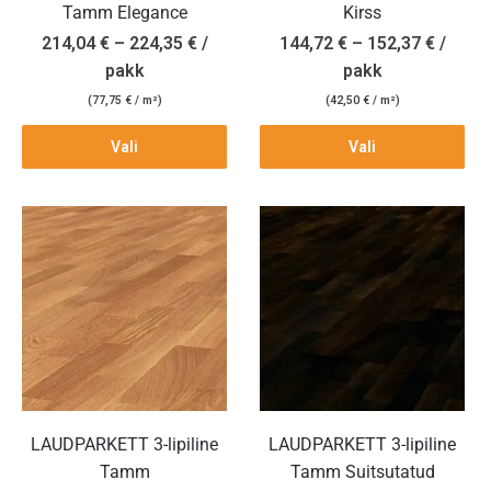
Tamm Elegance
Kirss
214,04
€
–
224,35
€
/
144,72
€
–
152,37
€
/
pakk
pakk
(
77,75
€
/ m²)
(
42,50
€
/ m²)
Vali
Vali
LAUDPARKETT 3-lipiline
LAUDPARKETT 3-lipiline
Tamm
Tamm Suitsutatud