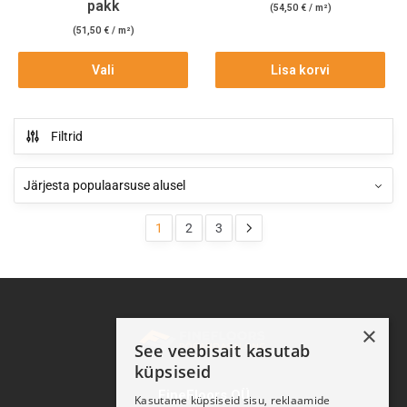
pakk
(
54,50
€
/ m²)
(
51,50
€
/ m²)
Vali
Lisa korvi
Filtrid
1
2
3
×
See veebisait kasutab
küpsiseid
FineFloors OÜ
Kasutame küpsiseid sisu, reklaamide