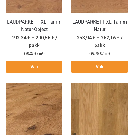
LAUDPARKETT XL Tamm
LAUDPARKETT XL Tamm
Natur-Object
Natur
192,34
€
–
200,56
€
/
253,94
€
–
262,16
€
/
pakk
pakk
(
70,25
€
/ m²)
(
92,75
€
/ m²)
Vali
Vali