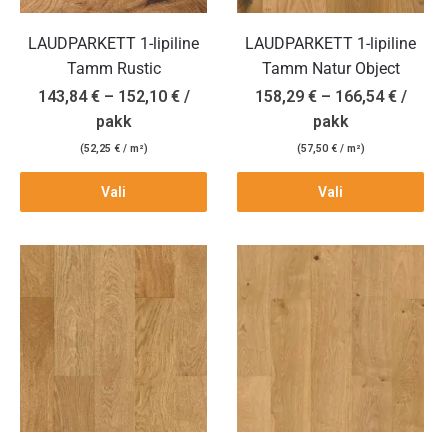
LAUDPARKETT 1-lipiline
LAUDPARKETT 1-lipiline
Tamm Rustic
Tamm Natur Object
143,84
€
–
152,10
€
/
158,29
€
–
166,54
€
/
pakk
pakk
(
52,25
€
/ m²)
(
57,50
€
/ m²)
Vali
Vali