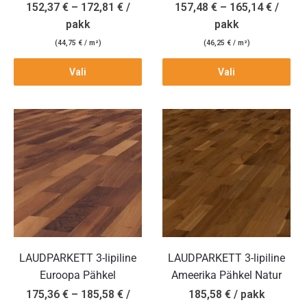
152,37
€
–
172,81
€
/
157,48
€
–
165,14
€
/
pakk
pakk
(
44,75
€
/ m²)
(
46,25
€
/ m²)
Vali
Vali
LAUDPARKETT 3-lipiline
LAUDPARKETT 3-lipiline
Euroopa Pähkel
Ameerika Pähkel Natur
175,36
€
–
185,58
€
/
185,58
€
/ pakk