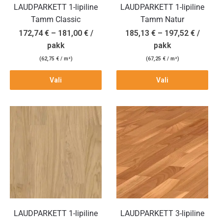
LAUDPARKETT 1-lipiline
LAUDPARKETT 1-lipiline
Tamm Classic
Tamm Natur
172,74
€
–
181,00
€
/
185,13
€
–
197,52
€
/
pakk
pakk
(
62,75
€
/ m²)
(
67,25
€
/ m²)
Vali
Vali
LAUDPARKETT 1-lipiline
LAUDPARKETT 3-lipiline