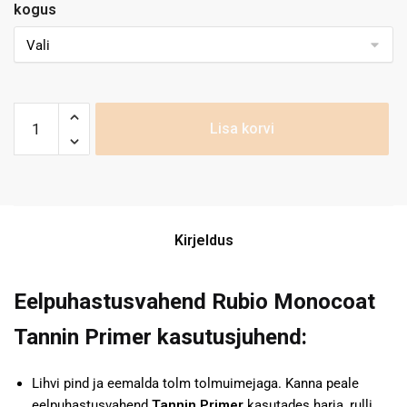
kogus
Lisa korvi
Kirjeldus
Eelpuhastusvahend Rubio Monocoat
Tannin Primer kasutusjuhend:
Lihvi pind ja eemalda tolm tolmuimejaga. Kanna peale
eelpuhastusvahend
Tannin Primer
kasutades harja, rulli