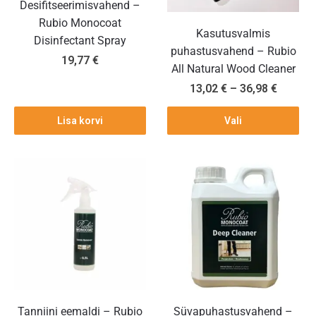
Desifitseerimisvahend –
Rubio Monocoat
Kasutusvalmis
Disinfectant Spray
puhastusvahend – Rubio
19,77
€
All Natural Wood Cleaner
13,02
€
–
36,98
€
Lisa korvi
Vali
Tanniini eemaldi – Rubio
Süvapuhastusvahend –