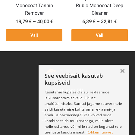
Monocoat Tannin
Rubio Monocoat Deep
Remover
Cleaner
19,79
€
–
40,00
€
6,39
€
–
32,81
€
Vali
Vali
×
See veebisait kasutab
küpsiseid
FineFloors OÜ
Kasutame küpsiseid sisu, reklaamide
Reg nr: 11270932
isikupärastamiseks ja liikluse
analüüsimiseks. Samuti jagame teavet meie
KMKR: EE101062921
saidi kasutamise kohta oma reklaami- ja
Telefon: (+372) 5694 4588
analüüsipartneritega, kes võivad seda
E-post: info@finefloors.ee
kombineerida muu teabega, mille olete
neile esitanud või mille nad on kogunud teie
teenuste kasutamisest.
Rohkem teavet