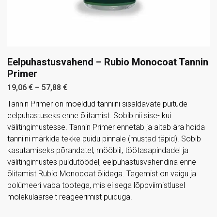
Eelpuhastusvahend – Rubio Monocoat Tannin
Primer
19,06
€
–
57,88
€
Tannin Primer on mõeldud tanniini sisaldavate puitude
eelpuhastuseks enne õlitamist. Sobib nii sise- kui
välitingimustesse. Tannin Primer ennetab ja aitab ära hoida
tanniini märkide tekke puidu pinnale (mustad täpid). Sobib
kasutamiseks põrandatel, mööblil, töötasapindadel ja
välitingimustes puidutöödel, eelpuhastusvahendina enne
õlitamist Rubio Monocoat õlidega. Tegemist on vaigu ja
polümeeri vaba tootega, mis ei sega lõppviimistlusel
molekulaarselt reageerimist puiduga.