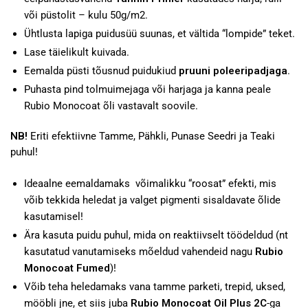
või püstolit – kulu 50g/m2.
Ühtlusta lapiga puidusüü suunas, et vältida “lompide” teket.
Lase täielikult kuivada.
Eemalda püsti tõusnud puidukiud
pruuni poleeripadjaga
.
Puhasta pind tolmuimejaga või harjaga ja kanna peale
Rubio Monocoat õli vastavalt soovile.
NB!
Eriti efektiivne Tamme, Pähkli, Punase Seedri ja Teaki
puhul!
Ideaalne eemaldamaks võimalikku “roosat” efekti, mis
võib tekkida heledat ja valget pigmenti sisaldavate õlide
kasutamisel!
Ära kasuta puidu puhul, mida on reaktiivselt töödeldud (nt
kasutatud vanutamiseks mõeldud vahendeid nagu
Rubio
Monocoat Fumed
)!
Võib teha heledamaks vana tamme parketi, trepid, uksed,
mööbli jne, et siis juba
Rubio Monocoat Oil Plus 2C
-ga