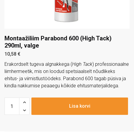
Montaažiliim Parabond 600 (High Tack)
290ml, valge
10,58
€
Erakordselt tugeva algnakkega (
High Tack
) professionaalne
liimhermeetik, mis on loodud spetsiaalselt nõudlikeks
ehitus- ja viimistlustöödeks. Parabond 600 tagab püsiva ja
kindla nakkumise peaaegu kõikide ehitusmaterjalidega.
Lisa korvi