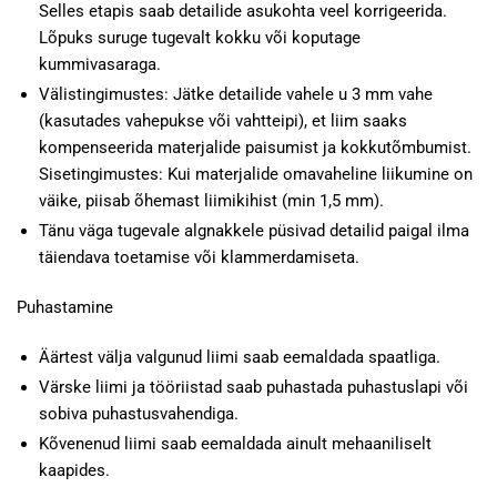
Selles etapis saab detailide asukohta veel korrigeerida.
Lõpuks suruge tugevalt kokku või koputage
kummivasaraga.
Välistingimustes: Jätke detailide vahele u 3 mm vahe
(kasutades vahepukse või vahtteipi), et liim saaks
kompenseerida materjalide paisumist ja kokkutõmbumist.
Sisetingimustes: Kui materjalide omavaheline liikumine on
väike, piisab õhemast liimikihist (min 1,5 mm).
Tänu väga tugevale algnakkele püsivad detailid paigal ilma
täiendava toetamise või klammerdamiseta.
Puhastamine
Äärtest välja valgunud liimi saab eemaldada spaatliga.
Värske liimi ja tööriistad saab puhastada puhastuslapi või
sobiva puhastusvahendiga.
Kõvenenud liimi saab eemaldada ainult mehaaniliselt
kaapides.