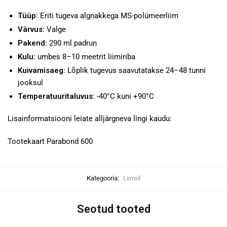
Tüüp:
Eriti tugeva algnakkega MS-polümeerliim
Värvus:
Valge
Pakend:
290 ml padrun
Kulu:
umbes 8–10 meetrit liimiriba
Kuivamisaeg:
Lõplik tugevus saavutatakse 24–48 tunni
jooksul
Temperatuuritaluvus:
-40°C kuni +90°C
Lisainformatsiooni leiate alljärgneva lingi kaudu:
Tootekaart Parabond 600
Kategooria:
Liimid
Seotud tooted