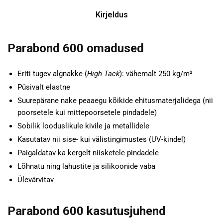
Kirjeldus
Parabond 600 omadused
Eriti tugev algnakke (
High Tack
): vähemalt 250 kg/m²
Püsivalt elastne
Suurepärane nake peaaegu kõikide ehitusmaterjalidega (nii
poorsetele kui mittepoorsetele pindadele)
Sobilik looduslikule kivile ja metallidele
Kasutatav nii sise- kui välistingimustes (UV-kindel)
Paigaldatav ka kergelt niisketele pindadele
Lõhnatu ning lahustite ja silikoonide vaba
Ülevärvitav
Parabond 600 kasutusjuhend