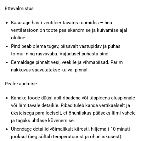
Ettevalmistus
Kasutage hästi ventileeritavates ruumides – hea
ventilatsioon on toote pealekandmise ja kuivamise ajal
oluline.
Pind peab olema tugev, piisavalt vastupidav ja puhas –
tolmu- ning rasvavaba. Vajadusel puhasta pind.
Eemaldage pinnalt vesi, veekile ja vihmapiisad. Parim
nakkuvus saavutatakse kuival pinnal.
Pealekandmine
Kandke toode düüsi abil ribadena või täppidena aluspinnale
või liimitavale detailile. Ribad tuleb kanda vertikaalselt ja
üksteisega paralleelselt, et õhuniiskus pääseks liimi vahele
ja tagaks ühtlase kõvenemise.
Ühendage detailid võimalikult kiiresti, hiljemalt 10 minuti
jooksul (aeg sõltub temperatuurist ja õhuniiskusest).