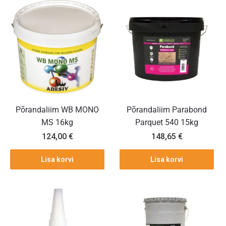
Põrandaliim WB MONO
Põrandaliim Parabond
MS 16kg
Parquet 540 15kg
124,00
€
148,65
€
Lisa korvi
Lisa korvi