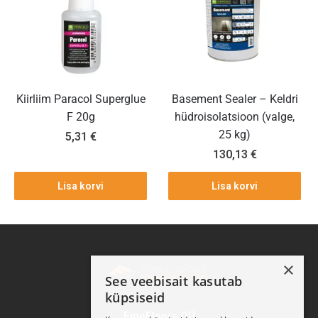
Kiirliim Paracol Superglue
Basement Sealer – Keldri
F 20g
hüdroisolatsioon (valge,
25 kg)
5,31
€
130,13
€
Lisa korvi
Lisa korvi
×
See veebisait kasutab
küpsiseid
FineFloors OÜ