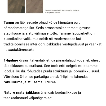
Tamm
on läbi aegade olnud kõige hinnatum puit
põrandamaterjaliks. Seda armastatakse tema tugevuse,
stabiilsuse ja ajatu välimuse tõttu. Tamme laudparkett on
klassikaline valik, mis sobib nii modernsesse kui
traditsioonilisse interjööri, pakkudes vastupidavust ja väärikat
ilu aastakümneteks.
1-lipiline disain
tähendab, et iga põrandalaud koosneb ühest
täispikkuses puiduribast. See toob eriti selgelt esile tamme
loodusliku ilu, rõhutades puidu struktuuri ja loomulikku süüd.
Võrreldes 3-lipilise parketiga annab 1-lipiline lahendus
rahulikuma ja stiilsema üldilme
.
Nature materjaliklass
ühendab looduslikkuse ja
tasakaalustaud väljanägemise: