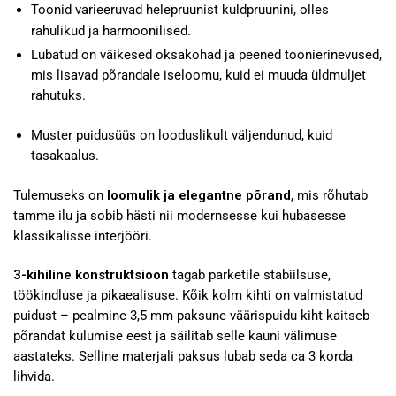
Toonid varieeruvad helepruunist kuldpruunini, olles
rahulikud ja harmoonilised.
Lubatud on väikesed oksakohad ja peened toonierinevused,
mis lisavad põrandale iseloomu, kuid ei muuda üldmuljet
rahutuks.
Muster puidusüüs on looduslikult väljendunud, kuid
tasakaalus.
Tulemuseks on
loomulik ja elegantne põrand
, mis rõhutab
tamme ilu ja sobib hästi nii modernsesse kui hubasesse
klassikalisse interjööri.
3-kihiline konstruktsioon
tagab parketile stabiilsuse,
töökindluse ja pikaealisuse. Kõik kolm kihti on valmistatud
puidust – pealmine 3,5 mm paksune väärispuidu kiht kaitseb
põrandat kulumise eest ja säilitab selle kauni välimuse
aastateks. Selline materjali paksus lubab seda ca 3 korda
lihvida.