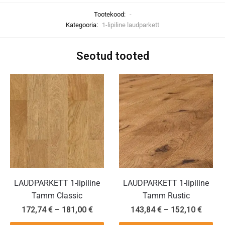
Tootekood:
-
Kategooria:
1-lipiline laudparkett
Seotud tooted
LAUDPARKETT 1-lipiline
LAUDPARKETT 1-lipiline
Tamm Classic
Tamm Rustic
172,74
€
–
181,00
€
143,84
€
–
152,10
€