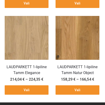
Vali
Vali
LAUDPARKETT 1-lipiline
LAUDPARKETT 1-lipiline
Tamm Elegance
Tamm Natur Object
214,04
€
–
224,35
€
158,29
€
–
166,54
€
Vali
Vali