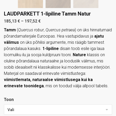
LAUDPARKETT 1-lipiline Tamm Natur
185,13
€
–
197,52
€
Tamm
(
Quercus robur
,
Quercus petraea
) on üks hinnatumaid
põrandamaterjale Euroopas. Hea vastupidavus ja
ajatu
välimus
on üks põhilisi argumente, mis räägib tammest
põrandalaua kasuks.
1-lipiline
disain toob esile iga laua
loomuliku ilu ja sooja kuldpruuni tooni.
Nature
klassis on
oluline põrandalaua naturaalne ja looduslik välimus, mis
sobib ideaalselt nii klassikalisse kui modernsesse interjööri.
Materjal on saadaval erinevate viimistlustega:
viimistlemata, naturaalse viimistlusega kui ka
erinevate toonidega
, mis on toodud välja allpool tabelis.
Toon