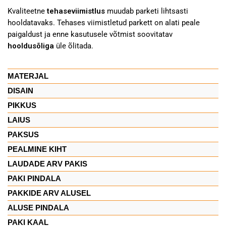
Kvaliteetne
tehaseviimistlus
muudab parketi lihtsasti
hooldatavaks. Tehases viimistletud parkett on alati peale
paigaldust ja enne kasutusele võtmist soovitatav
hooldusõliga
üle õlitada.
MATERJAL
DISAIN
PIKKUS
LAIUS
PAKSUS
PEALMINE KIHT
LAUDADE ARV PAKIS
PAKI PINDALA
PAKKIDE ARV ALUSEL
ALUSE PINDALA
PAKI KAAL