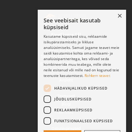
×
See veebisait kasutab
küpsiseid
FineFloors OÜ
Kasutame küpsiseid sisu, reklaamide
isikupärastamiseks ja liikluse
Reg nr: 11270932
analüüsimiseks. Samuti jagame teavet meie
KMKR: EE101062921
saidi kasutamise kohta oma reklaami- ja
Telefon: (+372) 5694 4588
analüüsipartneritega, kes võivad seda
E-post: info@finefloors.ee
kombineerida muu teabega, mille olete
neile esitanud või mille nad on kogunud teie
teenuste kasutamisest.
Rohkem teavet
Avaleht
HÄDAVAJALIKUD KÜPSISED
Pood
Teenused
JÕUDLUSKÜPSISED
Blogi
REKLAAMKÜPSISED
Kontakt
Privaatsussätted
FUNKTSIONAALSED KÜPSISED
Ostutingimused