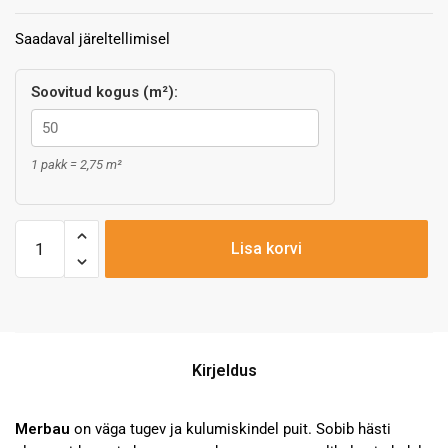
Saadaval järeltellimisel
Soovitud kogus (m²):
1 pakk = 2,75 m²
Lisa korvi
Kirjeldus
Merbau
on väga tugev ja kulumiskindel puit. Sobib hästi