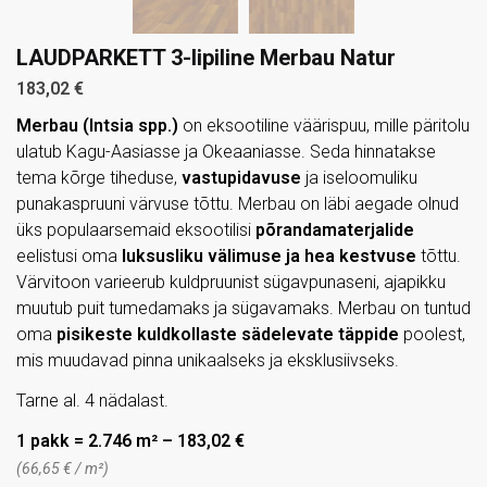
LAUDPARKETT 3-lipiline Merbau Natur
183,02
€
Merbau (Intsia spp.)
on eksootiline väärispuu, mille päritolu
ulatub Kagu-Aasiasse ja Okeaaniasse. Seda hinnatakse
tema kõrge tiheduse,
vastupidavuse
ja iseloomuliku
punakaspruuni värvuse tõttu. Merbau on läbi aegade olnud
üks populaarsemaid eksootilisi
põrandamaterjalide
eelistusi oma
luksusliku välimuse ja
hea kestvuse
tõttu.
Värvitoon varieerub kuldpruunist sügavpunaseni, ajapikku
muutub puit tumedamaks ja sügavamaks. Merbau on tuntud
oma
pisikeste kuldkollaste sädelevate täppide
poolest,
mis muudavad pinna unikaalseks ja eksklusiivseks.
Tarne al. 4 nädalast.
1 pakk = 2.746 m² –
183,02
€
(
66,65
€
/ m²)