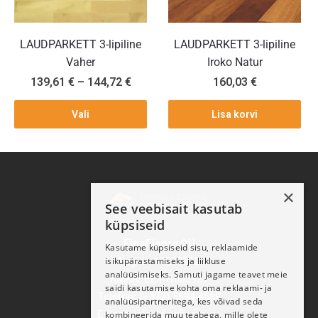
LAUDPARKETT 3-lipiline
LAUDPARKETT 3-lipiline
Vaher
Iroko Natur
139,61
€
–
144,72
€
160,03
€
Vali
Lisa korvi
×
See veebisait kasutab
küpsiseid
FineFloors OÜ
Kasutame küpsiseid sisu, reklaamide
isikupärastamiseks ja liikluse
Reg nr: 11270932
analüüsimiseks. Samuti jagame teavet meie
KMKR: EE101062921
saidi kasutamise kohta oma reklaami- ja
Telefon: (+372) 5694 4588
analüüsipartneritega, kes võivad seda
E-post: info@finefloors.ee
kombineerida muu teabega, mille olete