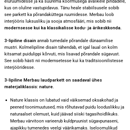
eluruumidesse ja ka suurema koormusega avalikele pindadele,
kus on oluline vastupidavus. Tänu heale stabiilsusele sobib
see parkett ka põrandaküttega ruumidesse. Merbau loob
interjööris luksusliku ja sooja atmosfääri, mis sobib nii
modernsesse kui ka klassikalisse kodu- ja ärikeskkonda.
3-lipiline disain
annab tumedale põrandale dünaamilise
mustri. Kolmelipiline disain tähendab, et igal laual on kolm
kitsamat puidulippi kõrvuti, mis lisavad põrandale sügavust.
See sobib hästi nii modernsetesse kui ka traditsioonilistesse
interjööridesse.
3-lipiline Merbau laudparkett on saadaval ühes
materjaliklassis: nature.
Nature klassis on lubatud vaid väiksemad oksakohad ja
peened toonimuutused, mis rõhutavad puidu looduslikku ja
naturaalset olemust, kuid jäävad siiski tagasihoidlikuks.
Merbau värvitoon varieerub kuldpruunist sügavpunaseni,
ajapikku tumenedes veelgi väärikamaks. Iseloomulikud