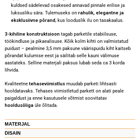
kuldsed sädelevad osakesed annavad pinnale erilise ja
luksusliku sära. Tulemuseks on
rahulik, elegantne ja
eksklusiivne põrand
, kus looduslik ilu on tasakaalus.
3-kihiline konstruktsioon
tagab parketile stabiilsuse,
töökindluse ja pikaealisuse. Kõik kolm kihti on valmistatud
puidust – pealmine 3,5 mm paksune väärispuidu kiht kaitseb
põrandat kulumise eest ja säilitab selle kauni välimuse
aastateks. Selline materjali paksus lubab seda ca 3 korda
lihvida.
Kvaliteetne
tehaseviimistlus
muudab parketi lihtsasti
hooldatavaks. Tehases viimistletud parkett on alati peale
paigaldust ja enne kasutusele võtmist soovitatav
hooldusõliga
üle õlitada.
MATERJAL
DISAIN