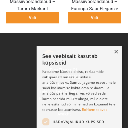
Massiivpõrandalaud –
Massiivpõrandalaud –
Tamm Markant
Euroopa Saar Eleganze
Vali
Vali
×
See veebisait kasutab
küpsiseid
FineFloors OÜ
Kasutame küpsiseid sisu, reklaamide
isikupärastamiseks ja liikluse
Reg nr: 11270932
analüüsimiseks. Samuti jagame teavet meie
KMKR: EE101062921
saidi kasutamise kohta oma reklaami- ja
Telefon: (+372) 5694 4588
analüüsipartneritega, kes võivad seda
E-post: info@finefloors.ee
kombineerida muu teabega, mille olete
neile esitanud või mille nad on kogunud teie
teenuste kasutamisest.
Rohkem teavet
Avaleht
HÄDAVAJALIKUD KÜPSISED
Pood