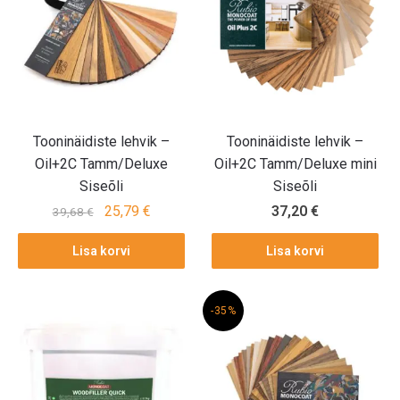
Tooninäidiste lehvik –
Tooninäidiste lehvik –
Oil+2C Tamm/Deluxe
Oil+2C Tamm/Deluxe mini
Siseõli
Siseõli
25,79
€
37,20
€
39,68
€
Lisa korvi
Lisa korvi
-35%