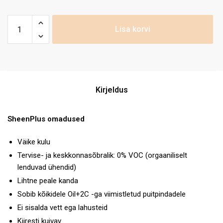
Lisa korvi
Kirjeldus
SheenPlus omadused
Väike kulu
Tervise- ja keskkonnasõbralik: 0% VOC (orgaaniliselt
lenduvad ühendid)
Lihtne peale kanda
Sobib kõikidele Oil+2C -ga viimistletud puitpindadele
Ei sisalda vett ega lahusteid
Kiiresti kuivav