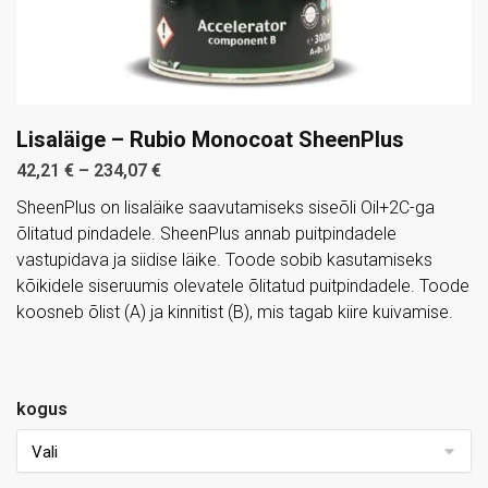
Lisaläige – Rubio Monocoat SheenPlus
42,21
€
–
234,07
€
SheenPlus on lisaläike saavutamiseks siseõli Oil+2C-ga
õlitatud pindadele. SheenPlus annab puitpindadele
vastupidava ja siidise läike. Toode sobib kasutamiseks
kõikidele siseruumis olevatele õlitatud puitpindadele. Toode
koosneb õlist (A) ja kinnitist (B), mis tagab kiire kuivamise.
kogus