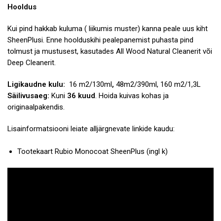
Hooldus
Kui pind hakkab kuluma ( liikumis muster) kanna peale uus kiht
SheenPlusi. Enne hoolduskihi pealepanemist puhasta pind
tolmust ja mustusest, kasutades
All Wood Natural Cleanerit
või
Deep Cleanerit
.
Ligikaudne kulu:
16 m2/130ml
,
48m2/390ml, 160 m2/1,3L
Säilivusaeg:
Kuni
36 kuud
. Hoida kuivas kohas ja
originaalpakendis.
Lisainformatsiooni leiate alljärgnevate linkide kaudu:
Tootekaart Rubio Monocoat SheenPlus
(ingl k)