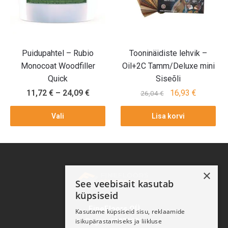
Puidupahtel – Rubio
Tooninäidiste lehvik –
Monocoat Woodfiller
Oil+2C Tamm/Deluxe mini
Quick
Siseõli
11,72
€
–
24,09
€
16,93
€
26,04
€
Vali
Lisa korvi
×
See veebisait kasutab
küpsiseid
FineFloors OÜ
Kasutame küpsiseid sisu, reklaamide
isikupärastamiseks ja liikluse
Reg nr: 11270932