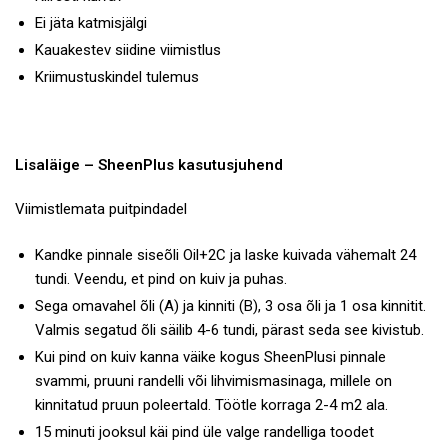
Ei jäta katmisjälgi
Kauakestev siidine viimistlus
Kriimustuskindel tulemus
Lisaläige – SheenPlus kasutusjuhend
Viimistlemata puitpindadel
Kandke pinnale
siseõli Oil+2C
ja laske kuivada vähemalt 24
tundi. Veendu, et pind on kuiv ja puhas.
Sega omavahel õli (A) ja kinniti (B), 3 osa õli ja 1 osa kinnitit.
Valmis segatud õli säilib 4-6 tundi, pärast seda see kivistub.
Kui pind on kuiv kanna väike kogus SheenPlusi pinnale
svammi, pruuni randelli või lihvimismasinaga, millele on
kinnitatud
pruun poleertald
. Töötle korraga 2-4 m2 ala.
15 minuti jooksul käi pind üle valge randelliga toodet