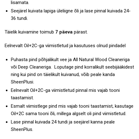
lisamata.
Seejärel kuivata lapiga üleliigne õli ja lase pinnal kuivada 24-
36 tundi.
Täielik kuivamine toimub
7 päeva
pärast.
Eelnevalt
Oil+2C
-ga viimistletud ja kasutuses olnud pindadel
Puhasta pind põhjalikult vee ja
All Natural Wood Cleaneriga
või
Deep Cleaneriga
. Loputage pind korralikult seebijääkidest
ning kui pind on täielikult kuivanud, võib peale kanda
SheenPlusi.
Eelnevalt Oil+2C-ga viimistletud pinnal mis vajab tooni
taastamist.
Esmalt viimistlege pind mis vajab tooni taastamist, kasutage
Oil+2C
sama tooni õli, millega algselt oli pind viimistletud.
Lase pinnal kuivada 24 tundi ja seejärel kanna peale
SheenPlus.