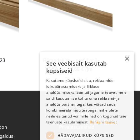
×
.23
Põrandaliist – profiil nr.3
See veebisait kasutab
2,50
€
–
17,68
€
/jm
küpsiseid
Kasutame küpsiseid sisu, reklaamide
isikupärastamiseks ja liikluse
analüüsimiseks. Samuti jagame teavet meie
saidi kasutamise kohta oma reklaami- ja
analüüsipartneritega, kes võivad seda
kombineerida muu teabega, mille olete
DOKUMENDID
neile esitanud või mille nad on kogunud teie
teenuste kasutamisest.
Rohkem teavet
ioon
Privaatsussätted
HÄDAVAJALIKUD KÜPSISED
galdus
Ostutingimused