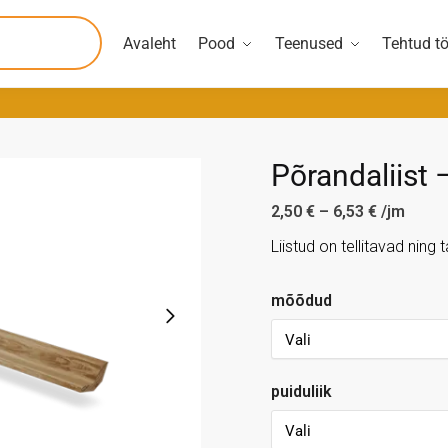
Avaleht
Pood
Teenused
Tehtud t
Põrandaliist –
2,50
€
–
6,53
€
/jm
Liistud on tellitavad ning
mõõdud
puiduliik