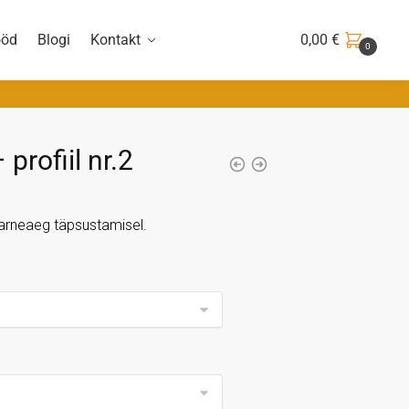
0,00
€
ööd
Blogi
Kontakt
0
 profiil nr.2
 tarneaeg täpsustamisel.