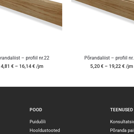
randaliist – profiil nr.22
Põrandaliist – profiil nr
4,81
€
–
16,14
€
/jm
5,20
€
–
19,22
€
/jm
POOD
TEENUSED
Puiduõli
Konsultats
Hooldustooted
Põranda pai