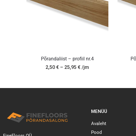
Põrandaliist – profiil nr.4
Põ
2,50
€
–
25,95
€
/jm
MENÜÜ
Avaleht
Pood
FineFloors OÜ