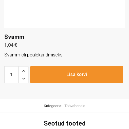
Svamm
1,04
€
Svamm õli pealekandmiseks.
Lisa korvi
Kategooria:
Töövahendid
Seotud tooted