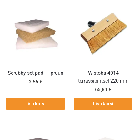
Scrubby set padi – pruun
Wistoba 4014
terrassipintsel 220 mm
2,55
€
65,81
€
Lisa korvi
Lisa korvi