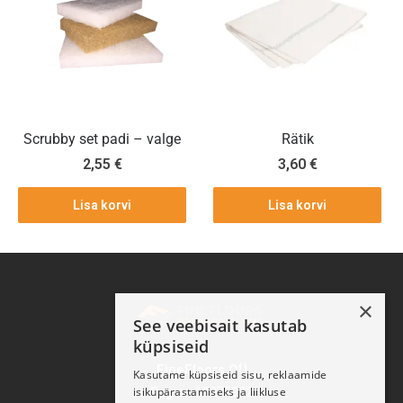
Scrubby set padi – valge
Rätik
2,55
€
3,60
€
Lisa korvi
Lisa korvi
×
See veebisait kasutab
küpsiseid
FineFloors OÜ
Kasutame küpsiseid sisu, reklaamide
Reg nr: 11270932
isikupärastamiseks ja liikluse