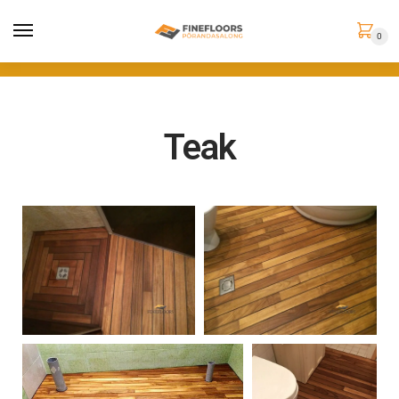
0
Teak