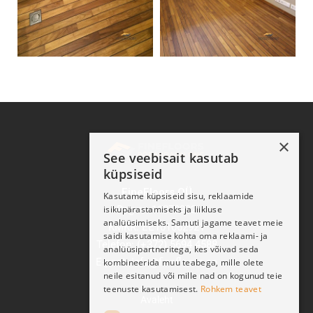
×
See veebisait kasutab
küpsiseid
FineFloors OÜ
Kasutame küpsiseid sisu, reklaamide
isikupärastamiseks ja liikluse
Reg nr: 11270932
analüüsimiseks. Samuti jagame teavet meie
KMKR: EE101062921
saidi kasutamise kohta oma reklaami- ja
Telefon: (+372) 5694 4588
analüüsipartneritega, kes võivad seda
E-post: info@finefloors.ee
kombineerida muu teabega, mille olete
neile esitanud või mille nad on kogunud teie
teenuste kasutamisest.
Rohkem teavet
Avaleht