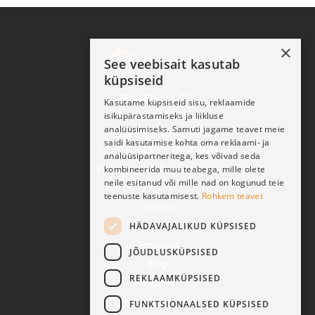
×
See veebisait kasutab
küpsiseid
FineFloors OÜ
Kasutame küpsiseid sisu, reklaamide
Reg nr: 11270932
isikupärastamiseks ja liikluse
analüüsimiseks. Samuti jagame teavet meie
KMKR: EE101062921
saidi kasutamise kohta oma reklaami- ja
Telefon: (+372) 5694 4588
analüüsipartneritega, kes võivad seda
E-post: info@finefloors.ee
kombineerida muu teabega, mille olete
neile esitanud või mille nad on kogunud teie
teenuste kasutamisest.
Rohkem teavet
Avaleht
HÄDAVAJALIKUD KÜPSISED
Pood
Teenused
JÕUDLUSKÜPSISED
Blogi
REKLAAMKÜPSISED
Kontakt
Privaatsussätted
FUNKTSIONAALSED KÜPSISED