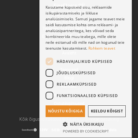
FineFloors OÜ
Kasutame küpsiseid sisu, reklaamide
isikupärastamiseks ja liikluse
Reg nr: 11270932
analüüsimiseks. Samuti jagame teavet meie
KMKR: EE101062921
saidi kasutamise kohta oma reklaami- ja
Telefon: (+372) 5694 4588
analüüsipartneritega, kes võivad seda
E-post: info@finefloors.ee
kombineerida muu teabega, mille olete
neile esitanud või mille nad on kogunud teie
teenuste kasutamisest.
Rohkem teavet
Avaleht
HÄDAVAJALIKUD KÜPSISED
Pood
Teenused
JÕUDLUSKÜPSISED
Blogi
REKLAAMKÜPSISED
Kontakt
Privaatsussätted
FUNKTSIONAALSED KÜPSISED
Ostutingimused
NÕUSTU KÕIGIGA
KEELDU KÕIGIST
Kõik õigused kaitstud © FineFloors Põrandasalong
NÄITA ÜKSIKASJU
POWERED BY COOKIESCRIPT